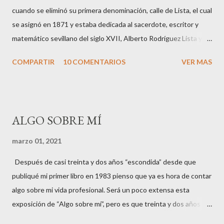
cuando se eliminó su primera denominación, calle de Lista, el cual
se asignó en 1871 y estaba dedicada al sacerdote, escritor y
matemático sevillano del siglo XVII, Alberto Rodríguez Lista y
Aragón. A pesar de los años transcurridos desde que recibió su
COMPARTIR
10 COMENTARIOS
VER MAS
nueva denominación, popularmente, los madrileños la siguen
llamando Lista, quizá también por la permanencia del nombre en
la estación de metro. Del libro “Los porqués de Madrid”, Isabel
Gea. Ediciones La Librería. ___ edición. ___ €.
ALGO SOBRE MÍ
http://www.edicioneslalibreria.es/
marzo 01, 2021
Después de casi treinta y dos años “escondida” desde que
publiqué mi primer libro en 1983 pienso que ya es hora de contar
algo sobre mi vida profesional. Será un poco extensa esta
exposición de “Algo sobre mí”, pero es que treinta y dos años
dan mucho de sí ;). Así que empezamos: Me llamo Isabel Gea (en