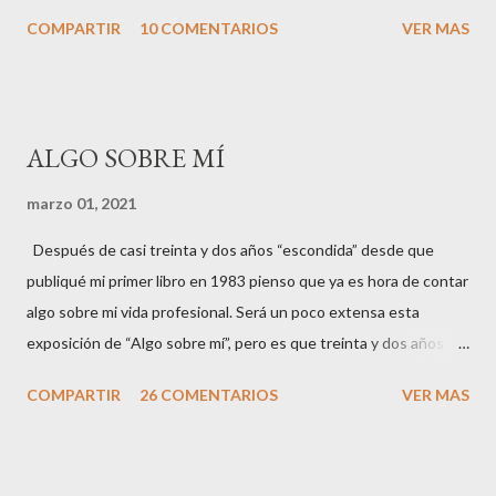
Aragón. A pesar de los años transcurridos desde que recibió su
COMPARTIR
10 COMENTARIOS
VER MAS
nueva denominación, popularmente, los madrileños la siguen
llamando Lista, quizá también por la permanencia del nombre en
la estación de metro. Del libro “Los porqués de Madrid”, Isabel
Gea. Ediciones La Librería. ___ edición. ___ €.
ALGO SOBRE MÍ
http://www.edicioneslalibreria.es/
marzo 01, 2021
Después de casi treinta y dos años “escondida” desde que
publiqué mi primer libro en 1983 pienso que ya es hora de contar
algo sobre mi vida profesional. Será un poco extensa esta
exposición de “Algo sobre mí”, pero es que treinta y dos años
dan mucho de sí ;). Así que empezamos: Me llamo Isabel Gea (en
COMPARTIR
26 COMENTARIOS
VER MAS
RRSS soy conocida como Mayrit) y poca gente me conoce en
persona. Me gusta pasar desapercibida y creo que lo he
conseguido. Mi interés por Madrid empezó en 3.º de carrera de